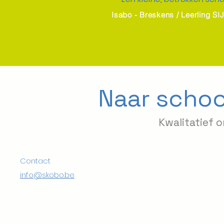
Isabo - Breskens / Leerling S
Naar schoo
Kwalitatief 
Contact
info@skobo.be