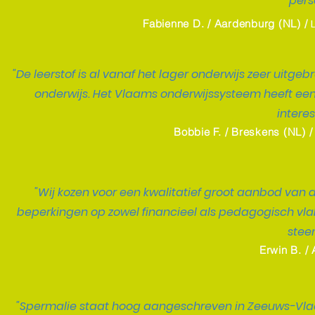
pers
Fabienne D. / Aardenburg (NL) /
"De leerstof is al vanaf het lager onderwijs zeer uitg
onderwijs. Het Vlaams onderwijssysteem heeft een
intere
Bobbie F. / Breskens (NL) 
"Wij kozen voor een kwalitatief groot aanbod van d
beperkingen op zowel financieel als pedagogisch vlak
stee
Erwin B. /
"Spermalie staat hoog aangeschreven in Zeeuws-Vlaan